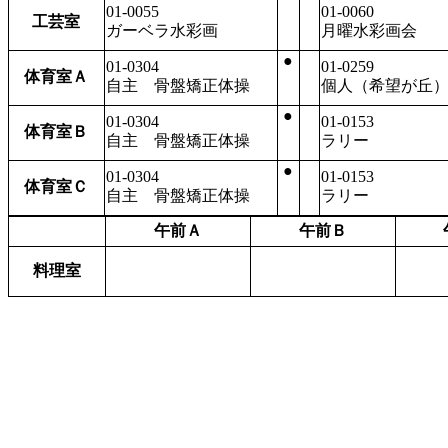
01-0055
01-0060
工芸室
ガーベラ水彩画
月曜水彩画会
●
01-0304
01-0259
体育室Ａ
自主 骨盤矯正体操
個人（希望が丘
●
01-0304
01-0153
体育室Ｂ
自主 骨盤矯正体操
ラリー
●
01-0304
01-0153
体育室Ｃ
自主 骨盤矯正体操
ラリー
午前Ａ
午前Ｂ
料理室