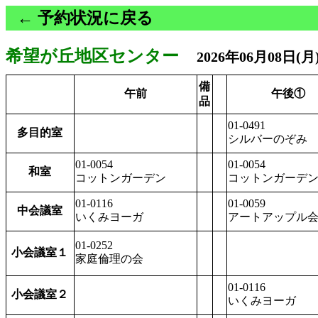
← 予約状況に戻る
希望が丘地区センター
2026年06月08日(
備
午前
午後①
品
01-0491
多目的室
シルバーのぞみ
01-0054
01-0054
和室
コットンガーデン
コットンガーデ
01-0116
01-0059
中会議室
いくみヨーガ
アートアップル
01-0252
小会議室１
家庭倫理の会
01-0116
小会議室２
いくみヨーガ