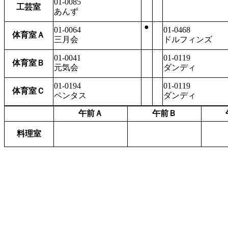
01-0085
工芸室
あんず
●
01-0064
01-0468
体育室Ａ
三月会
ドルフィンズ
01-0041
01-0119
体育室Ｂ
元気会
ダンディ
01-0194
01-0119
体育室Ｃ
ペンタス
ダンディ
午前Ａ
午前Ｂ
料理室