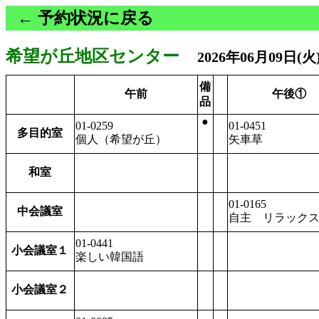
← 予約状況に戻る
希望が丘地区センター
2026年06月09日(
備
午前
午後①
品
●
01-0259
01-0451
多目的室
個人（希望が丘）
矢車草
和室
01-0165
中会議室
自主 リラック
01-0441
小会議室１
楽しい韓国語
小会議室２