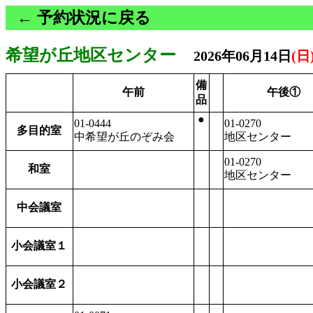
← 予約状況に戻る
希望が丘地区センター
2026年06月14日
(日
備
午前
午後①
品
●
01-0444
01-0270
多目的室
中希望が丘のぞみ会
地区センター
01-0270
和室
地区センター
中会議室
小会議室１
小会議室２