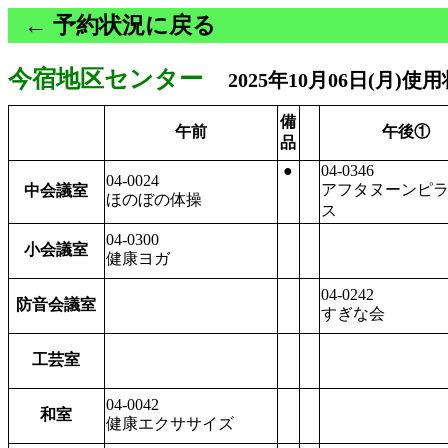
← 予約状況に戻る
今宿地区センター
2025年10月06日(月)使
備
午前
午後①
品
●
04-0346
04-0024
アフタヌーンピ
中会議室
ほのぼの体操
ス
04-0300
小会議室
健康ヨガ
04-0242
防音会議室
すぎな会
工芸室
04-0042
和室
健康エクササイズ