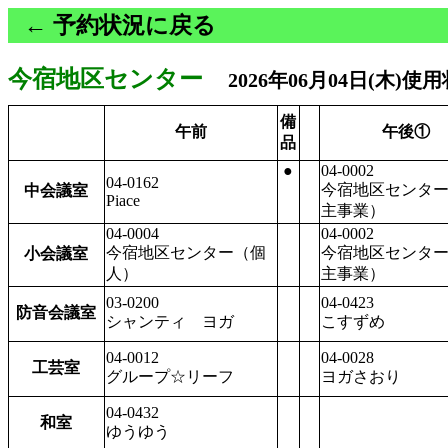
← 予約状況に戻る
今宿地区センター
2026年06月04日(木)使
備
午前
午後①
品
●
04-0002
04-0162
今宿地区センタ
中会議室
Piace
主事業）
04-0004
04-0002
今宿地区センター（個
今宿地区センタ
小会議室
人）
主事業）
03-0200
04-0423
防音会議室
シャンティ ヨガ
こすずめ
04-0012
04-0028
工芸室
グループ☆リーフ
ヨガさおり
04-0432
和室
ゆうゆう