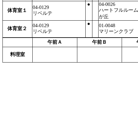
●
04-0026
04-0129
ハートフルルー
体育室１
リベルテ
が丘
●
04-0129
01-0048
体育室２
リベルテ
マリーンクラブ
午前Ａ
午前Ｂ
料理室