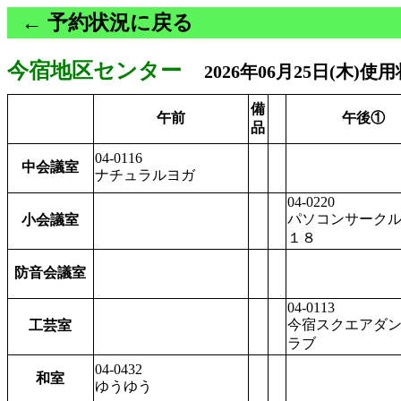
← 予約状況に戻る
今宿地区センター
2026年06月25日(木)使
備
午前
午後①
品
04-0116
中会議室
ナチュラルヨガ
04-0220
パソコンサーク
小会議室
１８
防音会議室
04-0113
今宿スクエアダ
工芸室
ラブ
04-0432
和室
ゆうゆう