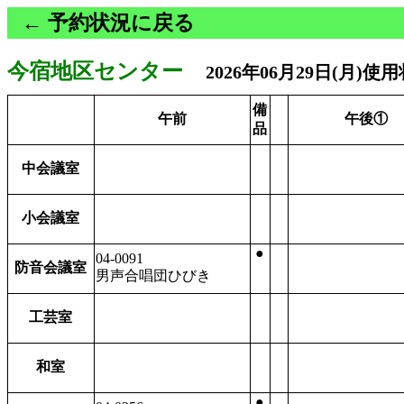
← 予約状況に戻る
今宿地区センター
2026年06月29日(月)使
備
午前
午後①
品
中会議室
小会議室
●
04-0091
防音会議室
男声合唱団ひびき
工芸室
和室
●