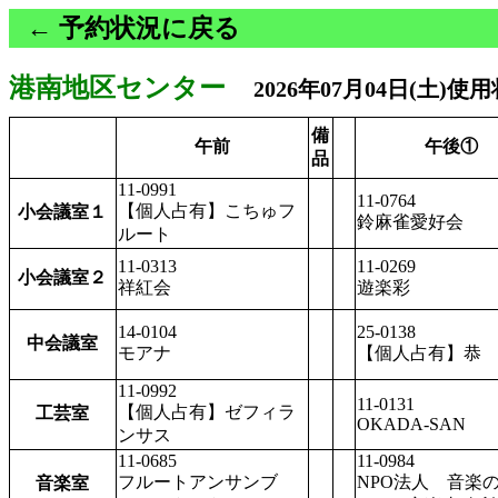
← 予約状況に戻る
港南地区センター
2026年07月04日(土)使
備
午前
午後①
品
11-0991
11-0764
【個人占有】こちゅフ
小会議室１
鈴麻雀愛好会
ルート
11-0313
11-0269
小会議室２
祥紅会
遊楽彩
14-0104
25-0138
中会議室
モアナ
【個人占有】恭
11-0992
11-0131
【個人占有】ゼフィラ
工芸室
OKADA-SAN
ンサス
11-0685
11-0984
フルートアンサンブ
NPO法人 音楽
音楽室