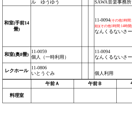
ル ゆうゆう
SAWA音楽事務所
11-0094
(その他1時間:
和室(手前14
始)
(その他1時間:14時開
畳)
なんくるないさ
11-0059
11-0094
和室(奥8畳)
個人（一時利用）
なんくるないさ
11-0806
レクホール
いとうぐみ
個人利用
午前Ａ
午前Ｂ
料理室