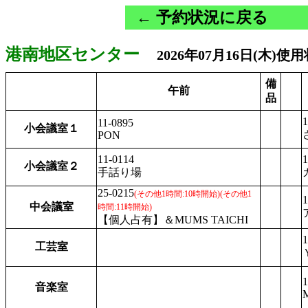
← 予約状況に戻る
港南地区センター
2026年07月16日(木)使
備
午前
品
1
11-0895
小会議室１
PON
11-0114
1
小会議室２
手話り場
25-0215
(その他1時間:10時開始)
(その他1
1
中会議室
時間:11時開始)
【個人占有】＆MUMS TAICHI
1
工芸室
1
音楽室