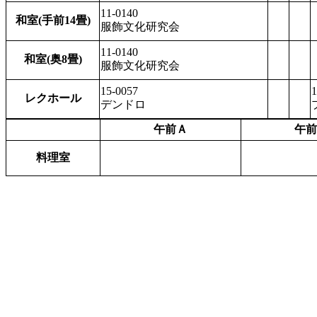
11-0140
和室(手前14畳)
服飾文化研究会
11-0140
和室(奥8畳)
服飾文化研究会
15-0057
1
レクホール
デンドロ
午前Ａ
午前
料理室