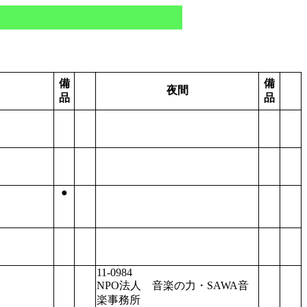
備
備
夜間
品
品
●
11-0984
NPO法人 音楽の力・SAWA音
楽事務所