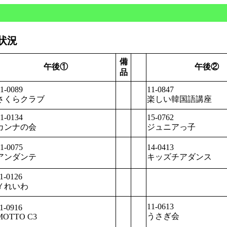
用状況
備
午後①
午後②
品
1-0089
11-0847
さくらクラブ
楽しい韓国語講座
1-0134
15-0762
カンナの会
ジュニアっ子
1-0075
14-0413
アンダンテ
キッズチアダンス
1-0126
Ｙれいわ
11-0613
1-0916
うさぎ会
MOTTO C3