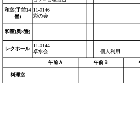
和室(手前14
11-0146
彩の会
畳)
和室(奥8畳)
11-0144
レクホール
卓水会
個人利用
午前Ａ
午前Ｂ
料理室