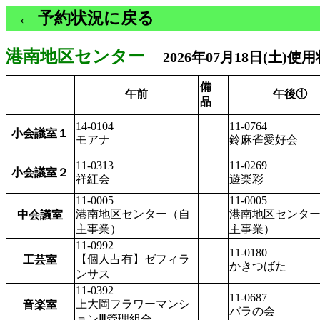
← 予約状況に戻る
港南地区センター
2026年07月18日(土)使
備
午前
午後①
品
14-0104
11-0764
小会議室１
モアナ
鈴麻雀愛好会
11-0313
11-0269
小会議室２
祥紅会
遊楽彩
11-0005
11-0005
港南地区センター（自
港南地区センタ
中会議室
主事業）
主事業）
11-0992
11-0180
【個人占有】ゼフィラ
工芸室
かきつばた
ンサス
11-0392
11-0687
上大岡フラワーマンシ
音楽室
バラの会
ョンⅢ管理組合