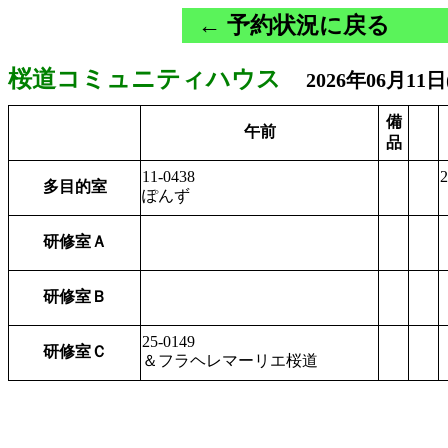
← 予約状況に戻る
桜道コミュニティハウス
2026年06月11
備
午前
品
11-0438
2
多目的室
ぽんず
研修室Ａ
研修室Ｂ
25-0149
研修室Ｃ
＆フラヘレマーリエ桜道