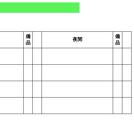
備
備
夜間
品
品
さえ