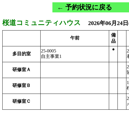
← 予約状況に戻る
桜道コミュニティハウス
2026年06月24
備
午前
品
●
25-0005
2
多目的室
自主事業1
2
研修室Ａ
1
研修室Ｂ
2
研修室Ｃ