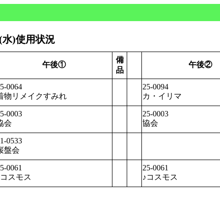
日(水)使用状況
備
午後①
午後②
品
5-0064
25-0094
着物リメイクすみれ
カ・イリマ
5-0003
25-0003
協会
協会
1-0533
桜盤会
5-0061
25-0061
♪コスモス
♪コスモス