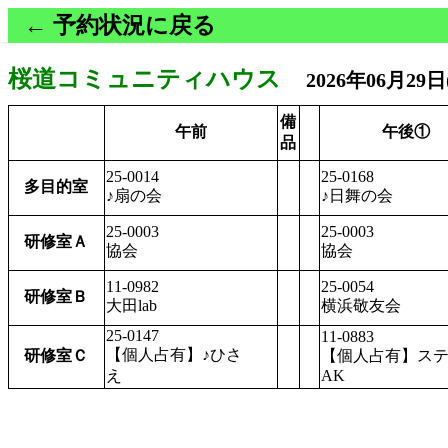
← 予約状況に戻る
桜道コミュニティハウス
2026年06月29
備
午前
午後①
品
25-0014
25-0168
多目的室
♪扇の会
♪日舞の会
25-0003
25-0003
研修室Ａ
協会
協会
11-0982
25-0054
研修室Ｂ
大田lab
横浜敬友会
25-0147
11-0883
【個人占有】♪ひさ
研修室Ｃ
【個人占有】ス
え
AK