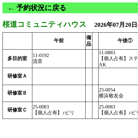
← 予約状況に戻る
桜道コミュニティハウス
2026年07月20日
備
午前
午後①
品
11-0883
11-0192
多目的室
【個人占有】ス
流音
AK
研修室Ａ
25-0054
研修室Ｂ
横浜敬友会
25-0083
25-0083
研修室Ｃ
【個人占有】♪ピリ
【個人占有】♪ピ