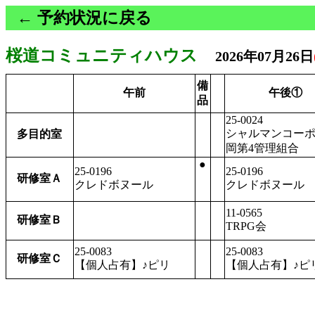
← 予約状況に戻る
桜道コミュニティハウス
2026年07月26日
備
午前
午後①
品
25-0024
シャルマンコー
多目的室
岡第4管理組合
●
25-0196
25-0196
研修室Ａ
クレドボヌール
クレドボヌール
11-0565
研修室Ｂ
TRPG会
25-0083
25-0083
研修室Ｃ
【個人占有】♪ピリ
【個人占有】♪ピ