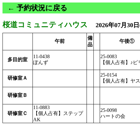
← 予約状況に戻る
桜道コミュニティハウス
2026年07月30
備
午前
午後①
品
11-0438
25-0083
多目的室
ぽんず
【個人占有】♪ピ
25-0154
研修室Ａ
【個人占有】ヤ
研修室Ｂ
11-0883
25-0098
研修室Ｃ
【個人占有】ステップ
ハートの会
AK