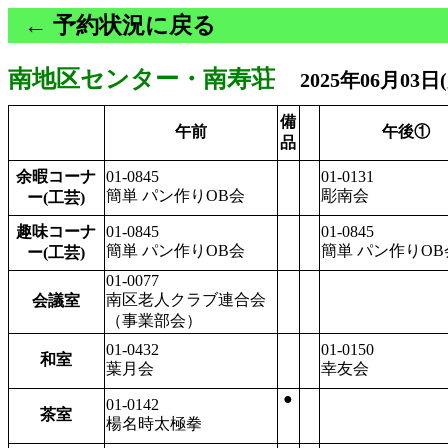
← 予約状況に戻る
南地区センター・南寿荘
2025年06月03日
備
午前
午後①
品
余暇コーナ
01-0845
01-0131
簡単 パン作りOB会
彫南会
ー(工芸)
趣味コーナ
01-0845
01-0845
簡単 パン作りOB会
簡単 パン作りOB
ー(工芸)
01-0077
南区老人クラブ連合会
会議室
（事業部会）
01-0432
01-0150
和室
葉月会
幸友会
●
01-0142
茶室
楊名時太極拳