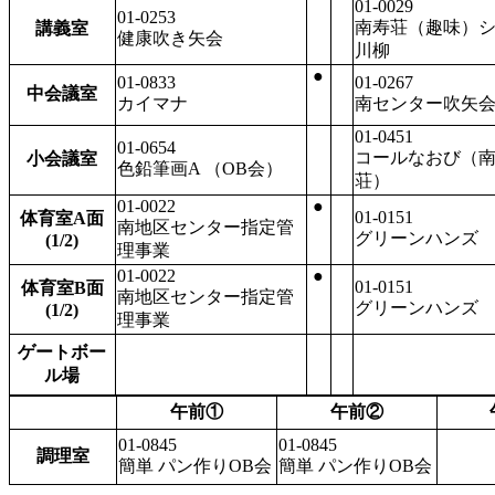
01-0029
01-0253
南寿荘（趣味）
講義室
健康吹き矢会
川柳
●
01-0833
01-0267
中会議室
カイマナ
南センター吹矢
01-0451
01-0654
コールなおび（
小会議室
色鉛筆画A （OB会）
荘）
01-0022
●
01-0151
体育室A面
南地区センター指定管
グリーンハンズ
(1/2)
理事業
01-0022
●
01-0151
体育室B面
南地区センター指定管
グリーンハンズ
(1/2)
理事業
ゲートボー
ル場
午前①
午前②
01-0845
01-0845
調理室
簡単 パン作りOB会
簡単 パン作りOB会