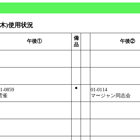
(木)使用状況
備
午後①
午後②
品
●
1-0859
01-0114
雲雀
マージャン同志会