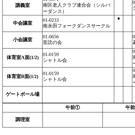
0
南区老人クラブ連合会（シルバ
講義室
ーダンス）
●
01-0233
中会議室
南永田フォークダンスサークル
01-0656
0
小会議室
音読の会
0
01-0159
体育室A面(1/2)
シャトル会
0
01-0159
体育室B面(1/2)
シャトル会
ゲートボール場
午前①
午前
調理室