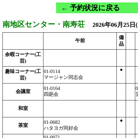
← 予約状況に戻る
南地区センター・南寿荘
2026年06月25日
備
午前
品
余暇コーナー(工
芸)
●
趣味コーナー(工
01-0114
マージャン同志会
芸)
01-0164
0
会議室
四葩会
和室
●
01-0682
茶室
ハタヨガ同好会
01-0071