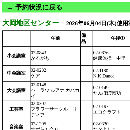
← 予約状況に戻る
大岡地区センター
2026年06月04日(木)使
備
午前
午後①
品
02-0843
02-0876
小会議室
かるがも
健康体操 中里
02-0232
02-1180
中会議室
ケア
N.K.Dance
02-0148
02-0149
ハーラウ ルアナ カハカ
大会議室
たんぽぽ気功
イ
02-0307
02-0197
フラワーサークル リ
工芸室
エコクラフト
ディア
02-1295
02-0330
音楽室
すずらん会６
なかよし会