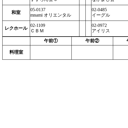
05-0137
02-0485
和室
mnami オリエンタル
イーグル
02-1109
02-0972
レクホール
ＣＢＭ
アイリス
午前①
午前②
料理室