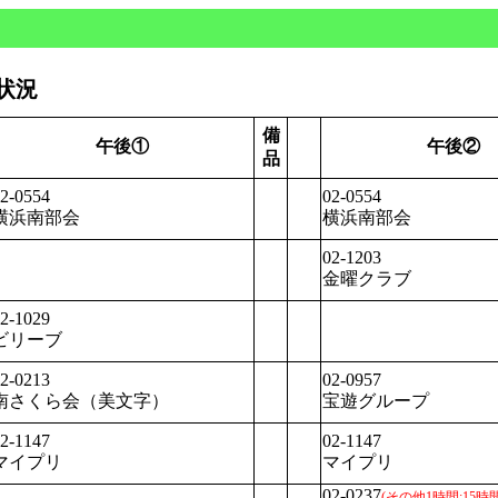
用状況
備
午後①
午後②
品
2-0554
02-0554
横浜南部会
横浜南部会
02-1203
金曜クラブ
2-1029
ビリーブ
2-0213
02-0957
南さくら会（美文字）
宝遊グループ
2-1147
02-1147
マイプリ
マイプリ
02-0237
(その他1時間:15時