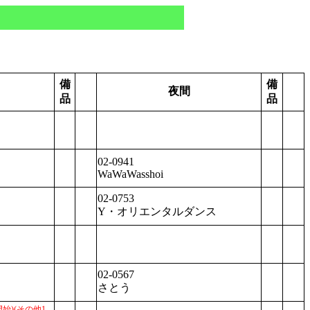
備
備
夜間
品
品
02-0941
WaWaWasshoi
02-0753
Y・オリエンタルダンス
02-0567
さとう
開始)
(その他1