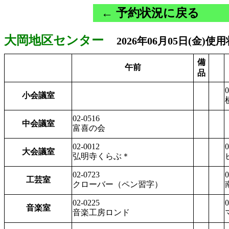
← 予約状況に戻る
大岡地区センター
2026年06月05日(金)使
備
午前
品
0
小会議室
02-0516
中会議室
富喜の会
02-0012
0
大会議室
弘明寺くらぶ＊
02-0723
0
工芸室
クローバー（ペン習字）
02-0225
0
音楽室
音楽工房ロンド